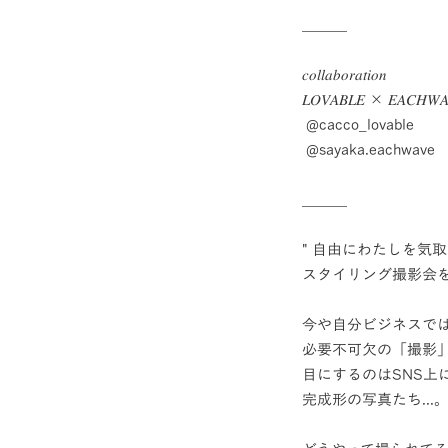
＿＿＿
𝑐𝑜𝑙𝑙𝑎𝑏𝑜𝑟𝑎𝑡𝑖𝑜𝑛
𝐿𝑂𝑉𝐴𝐵𝐿𝐸 × 𝐸𝐴𝐶𝐻𝑊𝐴
@cacco_lovable
@sayaka.eachwave
＿＿＿
" 自由にわたしを気取
スタイリング撮影会
今や自分ビジネスで
必要不可欠の「撮影
目にするのはSNS上
完成形の写真たち...