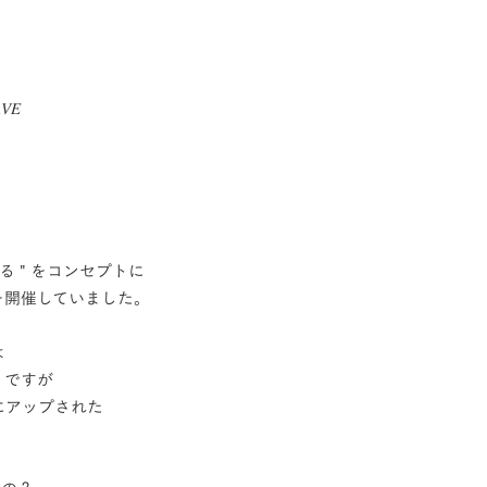
𝑉𝐸
る " をコンセプトに
を開催していました。
は
」ですが
にアップされた
。