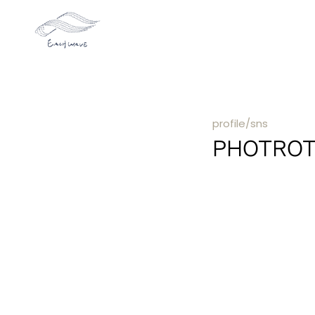
profile/sns
PHOTR