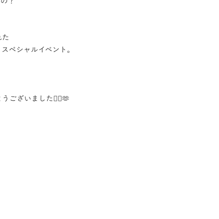
るの？
れた
ﾌｫﾄﾛｯﾄ）スペシャルイベント。
ざいました🙂‍↕️🫶