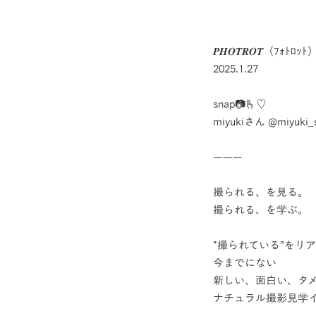
𝑷𝑯𝑶𝑻𝑹𝑶𝑻（ﾌｫﾄﾛｯﾄ）𝑺𝑷
2025.1.27
snap📷🫰♡
miyukiさん
@miyuki_s
———
撮られる、を見る。
撮られる、を学ぶ。
"撮られている”をリ
今までにない
新しい、面白い、タ
ナチュラル撮影見学