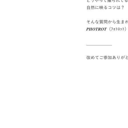
どうやって撮られて
自然に映るコツは？
そんな質問から生ま
𝑷𝑯𝑶𝑻𝑹𝑶𝑻（
＿＿＿＿＿＿
改めてご参加ありがとうご