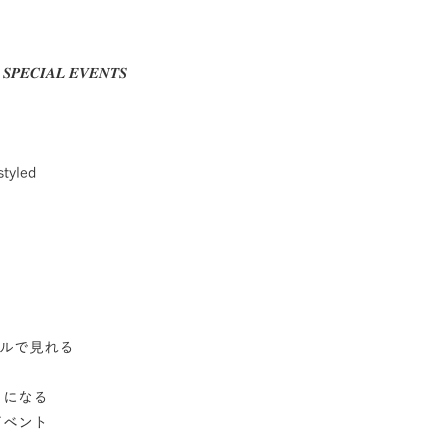
𝑬𝑪𝑰𝑨𝑳 𝑬𝑽𝑬𝑵𝑻𝑺
tyled
アルで見れる
メになる
イベント