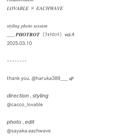
𝐿𝑂𝑉𝐴𝐵𝐿𝐸 × 𝐸𝐴𝐶𝐻𝑊𝐴𝑉𝐸
𝑠𝑡𝑦𝑙𝑖𝑛𝑔 𝑝ℎ𝑜𝑡𝑜 𝑠𝑒𝑠𝑠𝑖𝑜𝑛
___ 𝑷𝑯𝑶𝑻𝑹𝑶𝑻（ﾌｫﾄﾛｯﾄ）𝗏𝗈𝗅.4
2025.03.10
--------
thank you.
@haruka389___
🌿
𝘥𝘪𝘳𝘦𝘤𝘵𝘪𝘰𝘯 , 𝘴𝘵𝘺𝘭𝘪𝘯𝘨
@cacco_lovable
𝘱𝘩𝘰𝘵𝘰 , 𝘦𝘥𝘪𝘵
@sayaka.eachwave