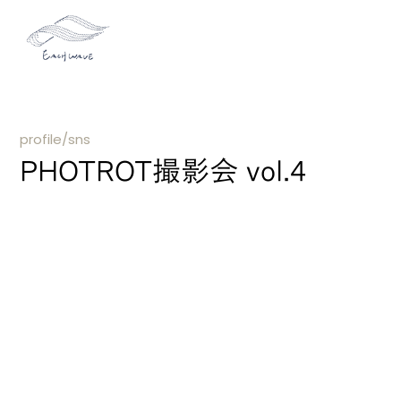
profile/sns
PHOTROT撮影会 vol.4