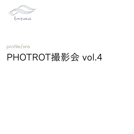
profile/sns
PHOTROT撮影会 vol.4