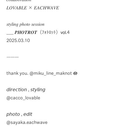
𝐿𝑂𝑉𝐴𝐵𝐿𝐸 × 𝐸𝐴𝐶𝐻𝑊𝐴𝑉𝐸
𝑠𝑡𝑦𝑙𝑖𝑛𝑔 𝑝ℎ𝑜𝑡𝑜 𝑠𝑒𝑠𝑠𝑖𝑜𝑛
___ 𝑷𝑯𝑶𝑻𝑹𝑶𝑻（ﾌｫﾄﾛｯﾄ）𝗏𝗈𝗅.4
2025.03.10
———
thank you.
@miku_line_maknot
🪷
𝘥𝘪𝘳𝘦𝘤𝘵𝘪𝘰𝘯 , 𝘴𝘵𝘺𝘭𝘪𝘯𝘨
@cacco_lovable
𝘱𝘩𝘰𝘵𝘰 , 𝘦𝘥𝘪𝘵
@sayaka.eachwave